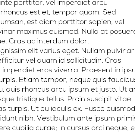
te porttitor, vel imperdiet arcu
rhoncus est et, tempor quam. Sed
cumsan, est diam porttitor sapien, vel
ulvinar maximus euismod. Nulla at posuer
e. Cras ac interdum dolor.
gnissim elit varius eget. Nullam pulvinar
icitur vel quam id sollicitudin. Cras
a imperdiet eros viverra. Praesent in ip
turpis. Etiam tempor, neque quis faucibu
cu, quis rhoncus arcu ipsum et justo. Ut a
que tristique tellus. Proin suscipit vitae
 turpis. Ut eu iaculis ex. Fusce euismo
idunt nibh. Vestibulum ante ipsum primis
ere cubilia curae; In cursus orci neque, e