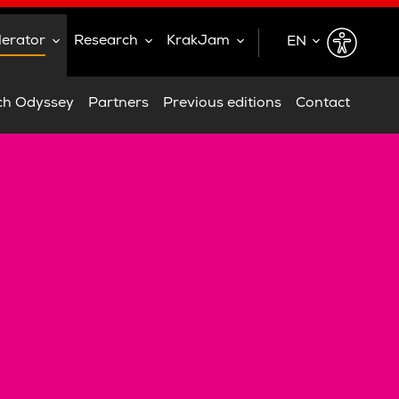
lerator
Research
KrakJam
EN
EN
ch Odyssey
Partners
Previous editions
Contact
PL