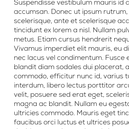
Suspendisse vestibulum mauris id an
accumsan. Donec ut ipsum rutrum, 
scelerisque, ante et scelerisque ac
tincidunt ex lorem a nisl. Nullam p
metus. Etiam cursus hendrerit nequ
Vivamus imperdiet elit mauris, eu di
nec lacus vel condimentum. Fusce eff
blandit diam sodales dui placerat, 
commodo, efficitur nunc id, varius 
interdum, libero lectus porttitor ar
velit, posuere sed erat eget, sceleris
magna ac blandit. Nullam eu egestas
ultricies commodo. Mauris eget tinc
faucibus orci luctus et ultrices posu