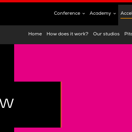
Conference
Academy
Acce
Home
How does it work?
Our studios
Pit
ów