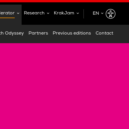
lerator
Research
KrakJam
EN
EN
ch Odyssey
Partners
Previous editions
Contact
PL