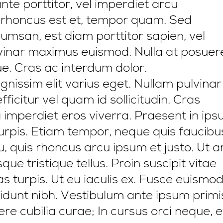
te porttitor, vel imperdiet arcu
rhoncus est et, tempor quam. Sed
cumsan, est diam porttitor sapien, vel
ulvinar maximus euismod. Nulla at posuer
e. Cras ac interdum dolor.
gnissim elit varius eget. Nullam pulvinar
icitur vel quam id sollicitudin. Cras
a imperdiet eros viverra. Praesent in ip
turpis. Etiam tempor, neque quis faucibu
cu, quis rhoncus arcu ipsum et justo. Ut a
que tristique tellus. Proin suscipit vitae
 turpis. Ut eu iaculis ex. Fusce euismo
idunt nibh. Vestibulum ante ipsum primis
ere cubilia curae; In cursus orci neque, e