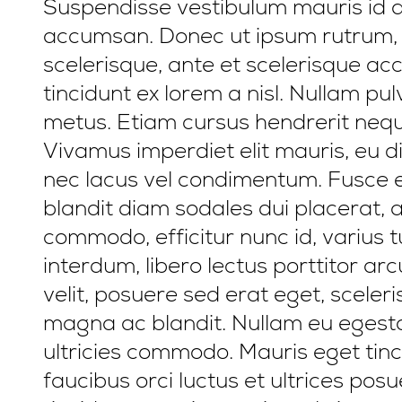
Suspendisse vestibulum mauris id an
accumsan. Donec ut ipsum rutrum, 
scelerisque, ante et scelerisque ac
tincidunt ex lorem a nisl. Nullam p
metus. Etiam cursus hendrerit nequ
Vivamus imperdiet elit mauris, eu di
nec lacus vel condimentum. Fusce eff
blandit diam sodales dui placerat, 
commodo, efficitur nunc id, varius 
interdum, libero lectus porttitor ar
velit, posuere sed erat eget, sceleris
magna ac blandit. Nullam eu egestas
ultricies commodo. Mauris eget tinc
faucibus orci luctus et ultrices posu