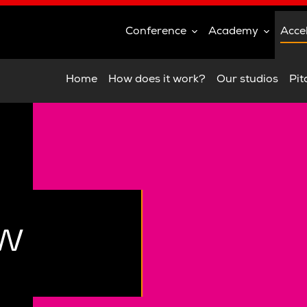
Conference
Academy
Acce
Home
How does it work?
Our studios
Pit
w